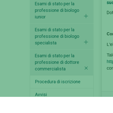
su
Esami di stato per la
professione di biologo
Dot
iunior
Esami di stato per la
Con
professione di biologo
specialista
L'e
Tal
Esami di stato per la
htt
professione di dottore
con
commercialista
Procedura di iscrizione
Avvisi
All
Normativa vigente e