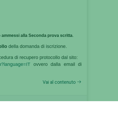
co ammessi alla Seconda prova scritta
.
llo
della domanda di iscrizione.
cedura di recupero protocollo dal sito:
sp?language=IT
ovvero dalla email di
Vai al contenuto
ma prova scritta
pdf