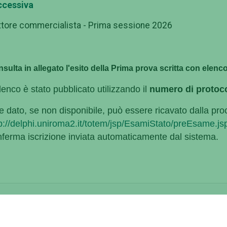
ccessiva
tore commercialista - Prima sessione 2026
sulta in allegato l'esito della Prima prova scritta con elen
lenco è stato pubblicato utilizzando il
numero di protoco
e dato, se non disponibile, può essere ricavato dalla pro
p://delphi.uniroma2.it/totem/jsp/EsamiStato/preEsame.j
ferma iscrizione inviata automaticamente dal sistema.
egati
Dottore commercialista - Prima sessione 2026 - Esiti Pri