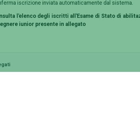
ferma iscrizione inviata automaticamente dal sistema.
sulta l'elenco degli iscritti all'Esame di Stato di abilit
egnere iunior presente in allegato
egati
Elenco iscritti - Ingegnere iunior - Prima sessione 2026