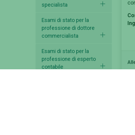
con
specialista
Con
Esami di stato per la
Ing
professione di dottore
commercialista
Esami di stato per la
professione di esperto
All
contabile
Esami di stato per la
professione di farmacista
Esami di stato per la
professione di ingegnere
iunior