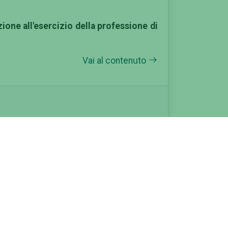
azione all'esercizio della professione di
Vai al contenuto
pdf