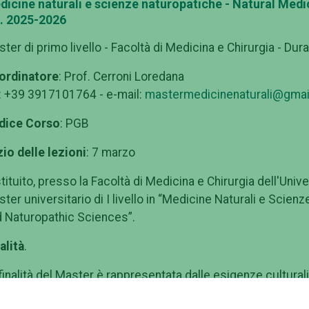
dicine naturali e scienze naturopatiche - Natural Medi
a. 2025-2026
ter di primo livello - Facoltà di Medicina e Chirurgia - Dura
ordinatore
: Prof. Cerroni Loredana
: +39 3917101764 - e-mail:
mastermedicinenaturali@gmai
dice Corso
: PGB
zio delle lezioni
: 7 marzo
stituito, presso la Facoltà di Medicina e Chirurgia dell'Unive
ter universitario di I livello in “Medicine Naturali e Scie
 Naturopathic Sciences”.
alità
.
finalità del Master è rappresentata dalle esigenze cultura
ticolare settore e per offrire un'opportunità di aggiornam