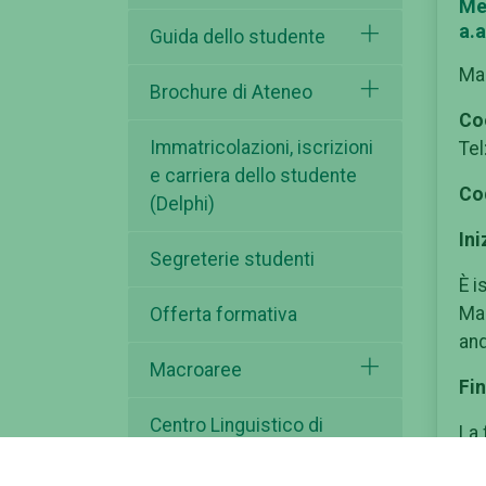
Me
a.
Guida dello studente
Mas
Brochure di Ateneo
Co
Immatricolazioni, iscrizioni
Tel
e carriera dello studente
Co
(Delphi)
Ini
Segreterie studenti
È i
Mas
Offerta formativa
and
Macroaree
Fin
Centro Linguistico di
La 
Ateneo (CLA)
par