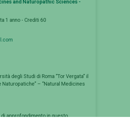
cines and Naturopathic Sciences -
ta 1 anno - Crediti 60
l.com
rsità degli Studi di Roma “Tor Vergata” il
nze Naturopatiche” – “Natural Medicines
li di approfondimento in questo
ento professionale, nel campo delle