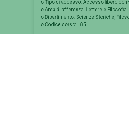
o Tipo di accesso: Accesso libero con 
o Area di afferenza: Lettere e Filosofia
o Dipartimento: Scienze Storiche, Filosof
o Codice corso: L85
Descrizione e obiettivi formativi
Il Corso fornisce una solida e adeguata 
loro più ampia accezione e trasversalit
possegga una buona preparazione di b
significativa di competenze storico-uman
musicali e dello spettacolo.
Allo studente sarà offerta un'ampia scel
metodologie e approfondite competenze 
dell'arte italiana ed europea, medievale
del cinema e del linguaggio video e mul
Al termine del percorso, è richiesta la
attività che coinvolgono il patrimonio a
valorizzazione.