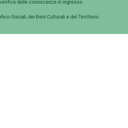
verifica delle conoscenze in ingresso
ico-Sociali, dei Beni Culturali e del Territorio
formazione sulle tematiche riguardanti i Beni Culturali nel
à cronologica, proponendosi di formare una figura che
ase, adeguate conoscenze linguistiche e una gamma
istiche e scientifiche nei settori archeologici, artistici,
ta di discipline che gli consentiranno di acquisire
nei campi dell'arte classica e dello scavo archeologico,
 e moderna, della musica, dell'etnomusicologia, del teatro,
timediale.
 padronanza di strumenti necessari ad operare in quelle
rtistico, con particolare attenzione alla sua conservazione 