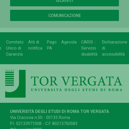
ISCRIVITI
COMUNICAZIONE
Comitato
Atti di
Pago
Agevola
CARIS -
Dichiarazione
e
Unico di
notifica
PA
Servizio
di
Garanzia
disabilità
accessibilità
UNIVERSITÀ DEGLI STUDI DI ROMA TOR VERGATA
Via Cracovia n.50 - 00133 Roma
P.I. 02133971008 - C.F. 80213750583