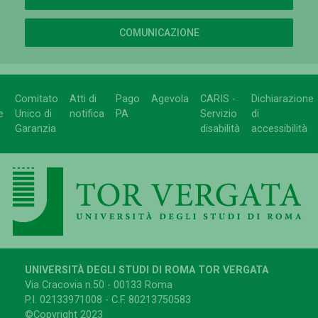
COMUNICAZIONE
Comitato
Atti di
Pago
Agevola
CARIS -
Dichiarazione
e
Unico di
notifica
PA
Servizio
di
Garanzia
disabilità
accessibilità
UNIVERSITÀ DEGLI STUDI DI ROMA TOR VERGATA
Via Cracovia n.50 - 00133 Roma
P.I. 02133971008 - C.F. 80213750583
©Copyright 2023