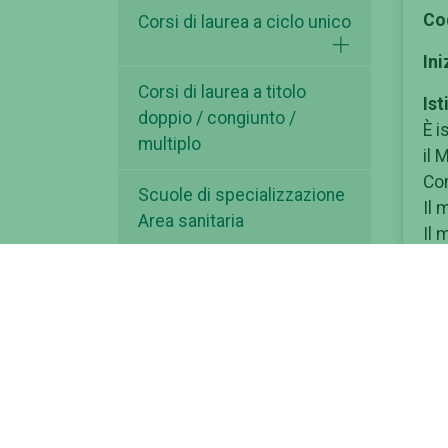
Co
Corsi di laurea a ciclo unico
Ini
Corsi di laurea a titolo
Ist
doppio / congiunto /
È i
multiplo
il 
Co
Scuole di specializzazione
Il 
Area sanitaria
Il 
Scuole di specializzazione
Fin
per le Professioni legali
Le 
mut
Scuola di Dottorato
del
Nel
Bando Master e Corsi di
ade
Perfezionamento
cli