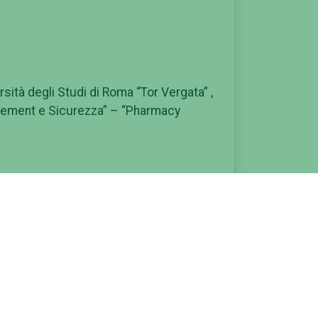
ersità degli Studi di Roma “Tor Vergata” ,
anagement e Sicurezza” – “Pharmacy
 contesti delle farmacie italiane, con il
acia, pongono sempre più al centro
ella Salute dello cittadino.
 di Farmacia risponde con passo
del paziente, non necessariamente del
e indispensabile nel contesto del Sistema