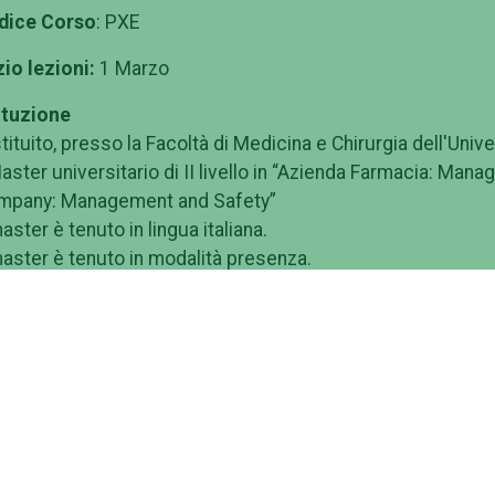
dice Corso
: PXE
zio lezioni:
1 Marzo
ituzione
stituito, presso la Facoltà di Medicina e Chirurgia dell'Univ
Master universitario di II livello in “Azienda Farmacia: M
mpany: Management and Safety”
master è tenuto in lingua italiana.
master è tenuto in modalità presenza.
alità
recenti evoluzioni delle normative vigenti relative ai diversi
are delle dinamiche legislative delle titolarità della Farm
l'attenzione la qualità del Servizio Professionale a tutela d
lo stesso tempo, se la gestione manageriale dell'attività
guato alle rapide evoluzioni del mercato ed all'esigenza 
ente, l'esercizio della professione del farmacista si rend