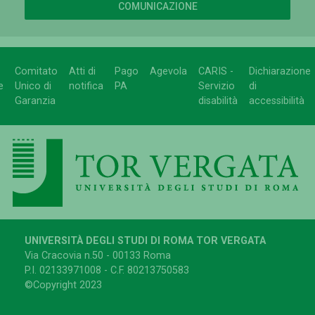
COMUNICAZIONE
Comitato
Atti di
Pago
Agevola
CARIS -
Dichiarazione
e
Unico di
notifica
PA
Servizio
di
Garanzia
disabilità
accessibilità
UNIVERSITÀ DEGLI STUDI DI ROMA TOR VERGATA
Via Cracovia n.50 - 00133 Roma
P.I. 02133971008 - C.F. 80213750583
©Copyright 2023