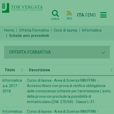
|
ITA
ENG
RSS
CERCA
Home
Offerta Formativa
Corsi di laurea
Informatica
Schede anni precedenti
OFFERTA FORMATIVA
Titolo
Descrizione
Informatica
Corso di laurea - Area di Scienze MM.FF.NN. -
a.a. 2017-
Accesso libero con prova di verifica obbligatoria
2018
delle conoscenze richieste per l'ammissione.L'esito
della prova non preclude la possibilità di
immatricolarsi (D.M. 270/04) - Classe L-31
Informatica
Corso di laurea - Area di Scienze MM.FF.NN. -